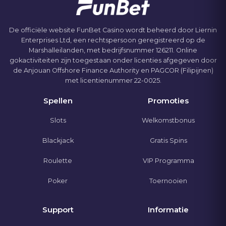
De officiële website FunBet Casino wordt beheerd door Liernin
Enterprises Ltd, een rechtspersoon geregistreerd op de
Marshalleilanden, met bedrijfsnummer 126211. Online
gokactiviteiten zijn toegestaan onder licenties afgegeven door
de Anjouan Offshore Finance Authority en PAGCOR (Filipijnen)
met licentienummer 22-0025.
Spellen
Promoties
Slots
Welkomstbonus
Blackjack
Gratis Spins
Roulette
VIP Programma
Poker
Toernooien
Support
Informatie