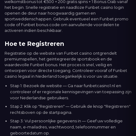
welkomstbonus tot €500 + 200 gratis spins + 1 Bonus Crab vanaf
het begin. Snelle registratie en naadloze Funbet casino login
openen de deur naar hoogwaardig gamen en
sportweddenschappen. Gebruik eventueel een Funbet promo
code of Funbet bonus code om aanvullende voordelen te
activeren indien beschikbaar.
Hoe te Registreren
Registratie op de website van Funbet casino ontgrendelt
premiumspellen, het geïntegreerde sportsbook en de
waardevolle Funbet bonus. Het proces is snel, veilig en
ontworpen voor directe toegang. Controleer vooraf of Funbet
casino legaal in Nederland toegankelijk is voor uw situatie.
Stap 1: Bezoek de website — Ga naar funbetcasino1.nl en
controleer of er regionale kennisgevingen van toepassing zijn
voor Nederlandse gebruikers.
Stap 2: Klik op "Registreren" — Gebruik de knop "Registreren"
rechtsboven op de startpagina.
Stap 3: Vul persoonlijke gegevens in — Geef uw volledige
naam, e-mailadres, wachtwoord, telefoonnummer en
geboortedatum op.